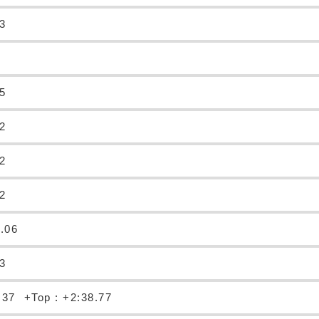
73
75
12
62
42
0.06
23
.37
+Top : +2:38.77