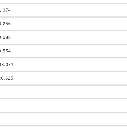
1.074
8.256
9.583
0.554
03.071
26.625