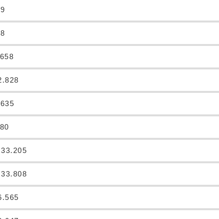
39
58
.658
2.828
.635
580
:33.205
:33.808
6.565