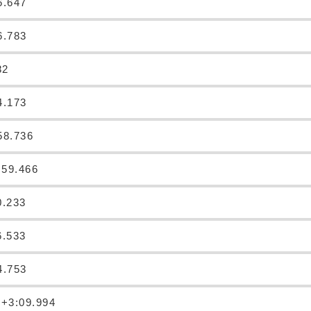
6.647
6.783
82
4.173
58.736
:59.466
0.233
6.533
4.753
 +3:09.994