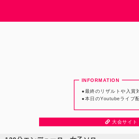
●最終のリザルトや入賞
●本日のYoutubeラ
大会サイト