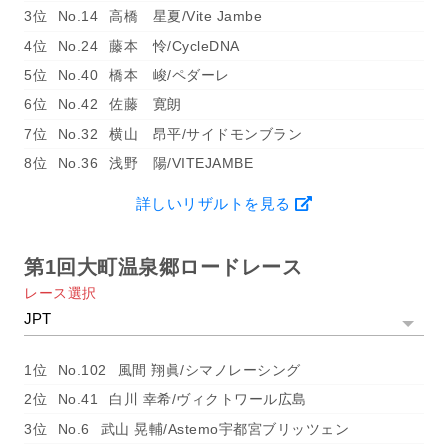
3位
No.14
高橋 星夏/Vite Jambe
4位
No.24
藤本 怜/CycleDNA
5位
No.40
橋本 峻/ペダーレ
6位
No.42
佐藤 寛朗
7位
No.32
横山 昂平/サイドモンブラン
8位
No.36
浅野 陽/VITEJAMBE
詳しいリザルトを見る
第1回大町温泉郷ロードレース
レース選択
1位
No.102
風間 翔眞/シマノレーシング
2位
No.41
白川 幸希/ヴィクトワール広島
3位
No.6
武山 晃輔/Astemo宇都宮ブリッツェン