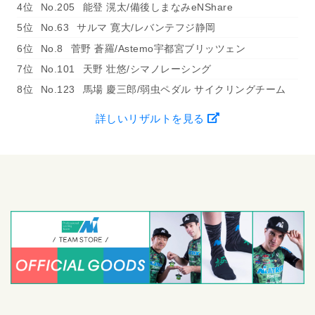
4位
No.205
能登 滉太/備後しまなみeNShare
5位
No.63
サルマ 寛大/レバンテフジ静岡
6位
No.8
菅野 蒼羅/Astemo宇都宮ブリッツェン
7位
No.101
天野 壮悠/シマノレーシング
8位
No.123
馬場 慶三郎/弱虫ペダル サイクリングチーム
詳しいリザルトを見る