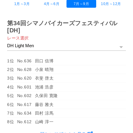
1月～3月
4月～6月
7月～9月
10月～12月
第34回シマノバイカーズフェスティバル
[DH]
レース選択
1位
No.636
田口 信博
2位
No.628
小泉 晴翔
3位
No.620
衣斐 啓太
4位
No.601
池浦 浩彦
5位
No.602
久保田 寛隆
6位
No.617
藤谷 雅夫
7位
No.634
田村 涼馬
8位
No.612
山崎 淳一