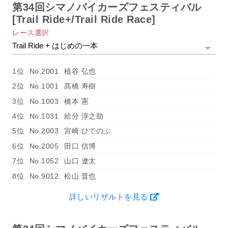
第34回シマノバイカーズフェスティバル
[Trail Ride+/Trail Ride Race]
レース選択
1位
No.2001
植谷 弘也
2位
No.1001
髙橋 寿樹
3位
No.1003
橋本 憲
4位
No.1031
給分 淳之助
5位
No.2003
宮崎 ひでのぶ
6位
No.2005
田口 信博
7位
No.1052
山口 遼太
8位
No.9012
松山 晋也
詳しいリザルトを見る