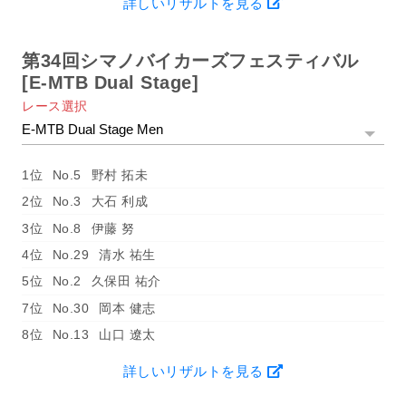
詳しいリザルトを見る
第34回シマノバイカーズフェスティバル
[E-MTB Dual Stage]
レース選択
1位
No.5
野村 拓未
2位
No.3
大石 利成
3位
No.8
伊藤 努
4位
No.29
清水 祐生
5位
No.2
久保田 祐介
7位
No.30
岡本 健志
8位
No.13
山口 遼太
詳しいリザルトを見る