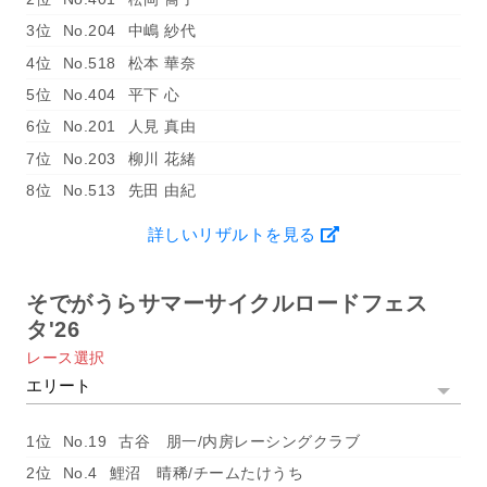
3位
No.204
中嶋 紗代
4位
No.518
松本 華奈
5位
No.404
平下 心
6位
No.201
人見 真由
7位
No.203
柳川 花緒
8位
No.513
先田 由紀
詳しいリザルトを見る
そでがうらサマーサイクルロードフェス
タ'26
レース選択
1位
No.19
古谷 朋一/内房レーシングクラブ
2位
No.4
鯉沼 晴稀/チームたけうち