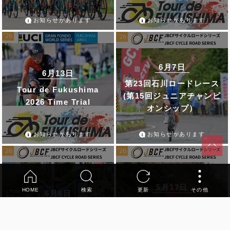
お知らせがあります
お知らせがあります
6月7日
6月13日
第23回石川ロードレース
Tour de Fukushima
(第15回ジュニアチャンピ
2026 Time Trial
オンシップ）
お知らせがあります
お知らせがあります
5月17日
HOME
検索
更新
その他
6月6日
第4回おんたけヒルクライ
第5回石川クリテリウム
ム